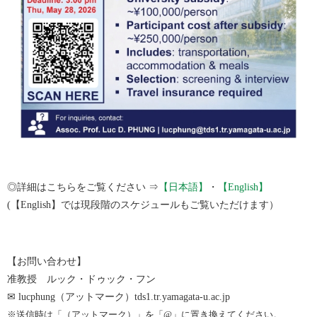
◎詳細はこちらをご覧ください ⇒
【日本語】
・
【English】
(【English】では現段階のスケジュールもご覧いただけます）
【お問い合わせ】
准教授 ルック・ドゥック・フン
✉ lucphung（アットマーク）tds1.tr.yamagata-u.ac.jp
※送信時は「（アットマーク）」を「@」に置き換えてください。