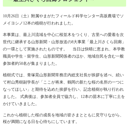
10月26日（土）附属やまがたフィールド科学センター高坂農場でソ
メイヨシノ12本の植樹が行われました。
本事業は、最上川流域を中心に桜並木をつくり、古里への愛着を次
世代に継承する山形新聞・山形放送の8大事業「最上川さくら回廊」
の一環として実施されたものです。 当日は快晴に恵まれ、本学教
職員や学生・留学生、山形新聞関係者のほか、地域住民を含む一般
参加者約50名が集まりました。
植樹式では、青塚晃山形新聞常務庄内総支社長が挨拶を述べ、続い
て村山秀樹副学長が「ここが将来、鶴岡の新たな桜の名所の一つに
なってほしい」と期待を込めた挨拶を行い、記念植樹が執り行われ
ました。 式典後は、参加者全員で協力し、12本の苗木に丁寧に土を
かけていきました。
これから植樹した桜の成長を地域の皆さまとともに見守りながら、
桜が満開になる日を心待ちにしています。