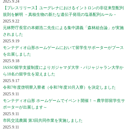
2025.9.24
【プレスリリース】ユーグレナにおけるイントロンの非従来型配列
規則を解明 －真核生物の新たな遺伝子発現の塩基配列ルール－
2025.9.22
元林野庁長官の本郷浩二先生による集中講義「森林組合論」が実施
されました
2025.9.19
モンテディオ山形ホームゲームにおいて留学生サポーターがブース
を出展しました
2025.9.18
JASSO留学支援制度によりガジャマダ大学・パジャジャラン大学か
ら18名の留学生を迎えました
2025.9.17
令和7年度啓明寮入寮者（令和7年度10月入寮）を決定しました
2025.9.11
モンテディオ山形 ホームゲームでイベント開催！～農学部留学生サ
ポーターが出展します～
2025.9.11
市民交流農園 第3回共同作業を実施しました
2025.9.11