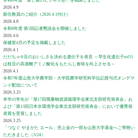
2026.4.9
新任教員のご紹介（2026.4.1付け）
2026.4.8
令和8年度 第1回記者懇談会を開催しました
2026.4.6
保健室4月の予定を掲載しました
2026.4.1
だだちゃ®豆のおいしさを決める遺伝子を発見 ～早生化遺伝子tof11
は枝豆の高遊離アミノ酸化をもたらし食味を向上させる～
2026.4.1
令和7年度山形大学農学部・大学院農学研究科学位記授与式オンデマ
ンド配信について
2026.3.25
本学の学生が「第17回廃棄物資源循環学会東北支部研究発表会」お
よび「第13回日本水環境学会東北支部研究発表会」において優秀発
表賞を受賞しました
2026.3.25
「つなぐ やまがた エール」売上金の一部を山形大学基金へご寄附い
ただきました（3/24）