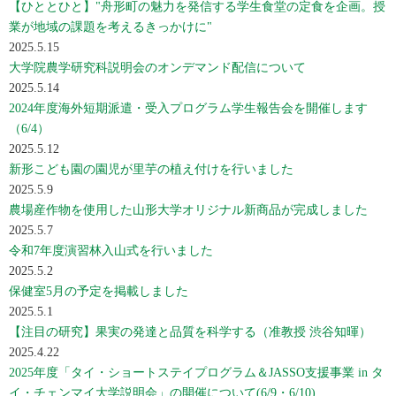
【ひととひと】"舟形町の魅力を発信する学生食堂の定食を企画。授
業が地域の課題を考えるきっかけに"
2025.5.15
大学院農学研究科説明会のオンデマンド配信について
2025.5.14
2024年度海外短期派遣・受入プログラム学生報告会を開催します
（6/4）
2025.5.12
新形こども園の園児が里芋の植え付けを行いました
2025.5.9
農場産作物を使用した山形大学オリジナル新商品が完成しました
2025.5.7
令和7年度演習林入山式を行いました
2025.5.2
保健室5月の予定を掲載しました
2025.5.1
【注目の研究】果実の発達と品質を科学する（准教授 渋谷知暉）
2025.4.22
2025年度「タイ・ショートステイプログラム＆JASSO支援事業 in タ
イ・チェンマイ大学説明会」の開催について(6/9・6/10)