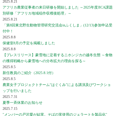
2025.8.21
アフリカ農業従事者の来日研修を開始しました ～2025年度JICA課題
別研修「アフリカ地域稲作収穫後処理」～
2025.8.21
「第8回東北野生動物管理研究交流会inふくしま」(12/13)参加申込受
付中！
2025.8.8
保健室8月の予定を掲載しました
2025.8.8
【プレスリリース】豪雪地に定着するニホンジカの越冬生態 ～食物
の獲得戦略から豪雪地への分布拡大の理由を探る～
2025.8.5
新任教員のご紹介（2025.8.1付）
2025.8.5
農業女子プロジェクトチーム“はぐくみ”による講演及びワークショ
ップを行いました
2025.7.31
夏季一斉休業のお知らせ
2025.7.15
"メンバーの戸沢愛が結実。そばの実使用のジェラートを製品化"